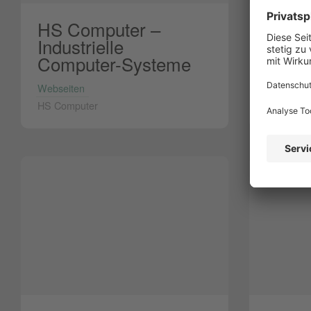
HS Computer –
Ulric
Industrielle
Sachv
Computer-Systeme
Elekt
Webseiten
Webseite
HS Computer
Sachverst