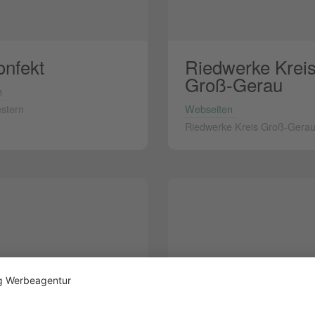
onfekt
Riedwerke Krei
Groß-Gerau
n
stern
Webseiten
Riedwerke Kreis Groß-Gera