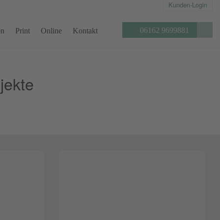
Kunden-Login
Seite
Telefon:
06162 9699881
en
Print
Online
Kontakt
durchs
jekte