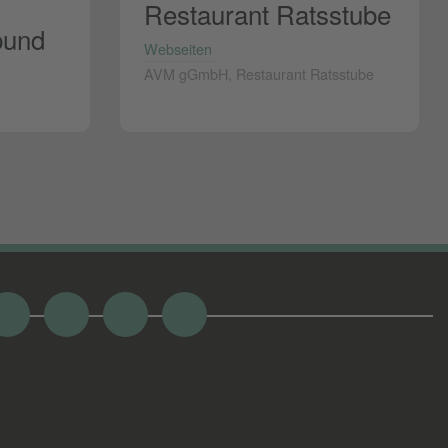
Restaurant Ratsstube
bund
Webseiten
AVM gGmbH, Restaurant Ratsstube
acebook
Google
Twitter
Xing
Plus