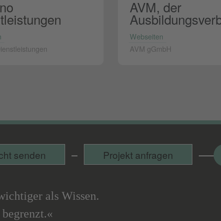
no
AVM, der
tleistungen
Ausbildungsver
n
Webseiten
enstleistungen
AVM gGmbH
F
cht senden
Projekt anfragen
 wichtiger als Wissen.
 begrenzt.«