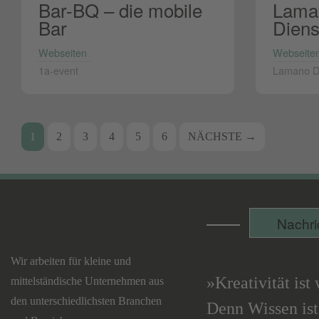
Bar-BQ – die mobile
Lama
Bar
Diens
Webseiten
Webseite
1a-event
Lamano Di
Beitrags-
1
2
3
4
5
6
NÄCHSTE →
Navigation
Nachri
Lecking
Werbeagentur
Wir arbeiten für kleine und
»Kreativität ist
mittelständische Unternehmen aus
den unterschiedlichsten Branchen
Denn Wissen ist