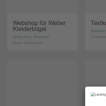
Webshop für Weber
Textk
Kleiderbügel
Webseite
Online-Shop, Webseiten
Textschwe
Weber Kleiderbügel