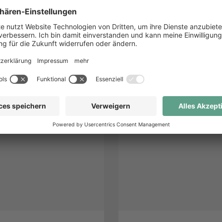
h Brödder –
Eiche-Schule
erständigenbüro
Webseiten
rotechnik
Eiche-Schule
n
ändigenbüro Brödder