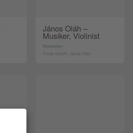
s
János Oláh –
Musiker, Violinist
Webseiten
u
Fröde GmbH, János Oláh