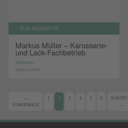
ZUR WEBSEITE
Markus Müller – Karosserie-
und Lack-Fachbetrieb
Webseiten
Markus Müller
Beitrags-
←
1
2
3
4
5
6
NÄCHS
VORHERIGE
→
Navigation