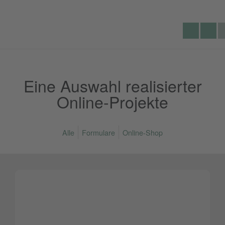
Lecking
Se
Telef
Werbeagentur
du
Eine Auswahl realisierter
Online-Projekte
Alle
Formulare
Online-Shop