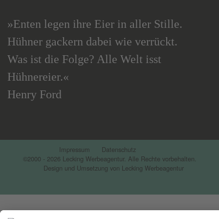
»Enten legen ihre Eier in aller Stille.
Hühner gackern dabei wie verrückt.
Was ist die Folge? Alle Welt isst
Hühnereier.«
Henry Ford
Impressum
Datenschutz
©2000 - 2026 Lecking Werbeagentur. Alle Rechte vorbehalten.
Design und Umsetzung von Lecking Werbeagentur