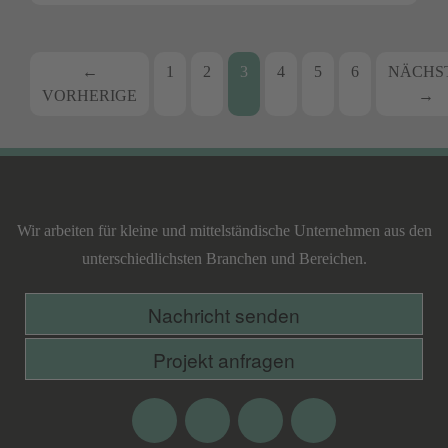
Beitrags-
←
1
2
3
4
5
6
NÄCHS
VORHERIGE
→
Navigation
Lecking
Werbeagentur
Wir arbeiten für kleine und mittelständische Unternehmen aus den
unterschiedlichsten Branchen und Bereichen.
Nachricht senden
Projekt anfragen
Facebook
Google
Twitter
Xing
Plus