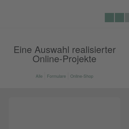
Lecking
Se
Telef
Werbeagentur
du
Eine Auswahl realisierter
Online-Projekte
Alle
Formulare
Online-Shop