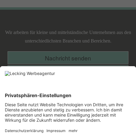
Navigation
Lecking
Werbeagentur
Wir arbeiten für kleine und mittelständische Unternehmen aus den
unterschiedlichsten Branchen und Bereichen.
Nachricht senden
Projekt anfragen
Facebook
Google
Twitter
Xing
Plus
»Wenn Sie einen Dollar in eine Idee
stecken wollen,
so müssen Sie einen zweiten bereithalten,