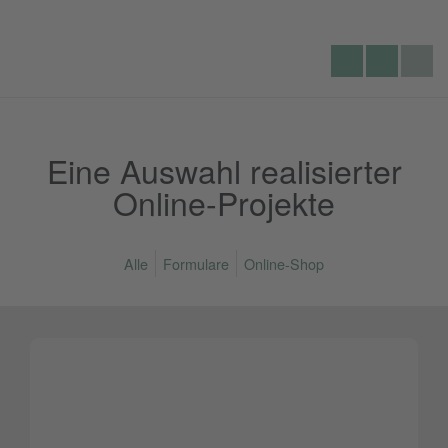
Lecking
Seite
Telefon:
Werbeagentur
durchs
Eine Auswahl realisierter
Online-Projekte
Alle
Formulare
Online-Shop