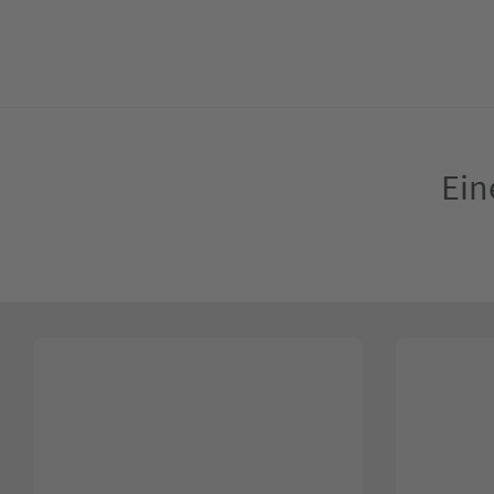
Lecking
Werbeagentur
Ein