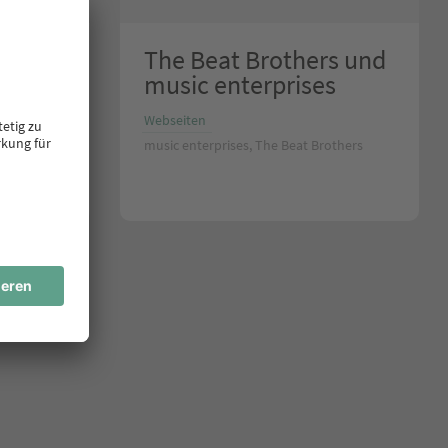
m
The Beat Brothers und
music enterprises
Webseiten
music enterprises, The Beat Brothers