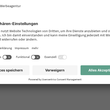
Webseite für
Aufforderung zu
er Niederlassung
Handeln
/ Leverkusen
Webseiten
Wäsche- und Textilpflege König
, Fuso Daimler AG
ung Köln / Leverkusen