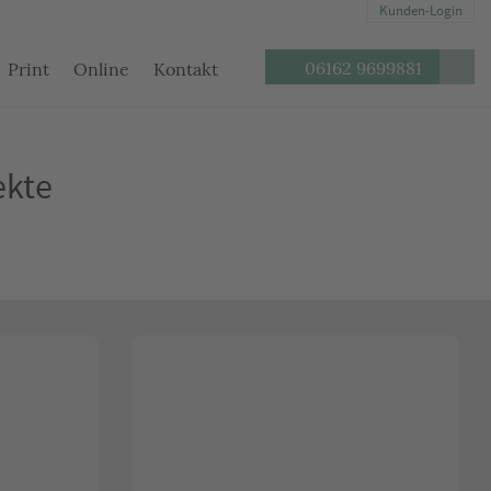
Kunden-Login
Seite
Telefon:
06162 9699881
Print
Online
Kontakt
durch
ekte