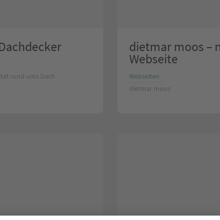
Dachdecker
dietmar moos – 
Webseite
ität rund ums Dach
Webseiten
dietmar moos