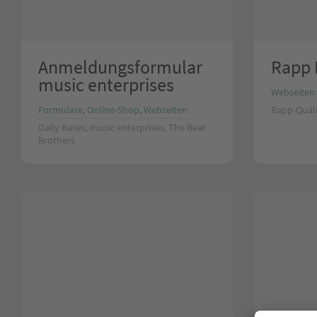
Anmeldungsformular
Rapp 
music enterprises
Webseiten
Formulare, Online-Shop, Webseiten
Rapp-Qual
Daily Races, music enterprises, The Beat
Brothers