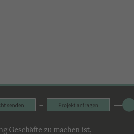
Face
cht senden
Projekt anfragen
g Geschäfte zu machen ist,