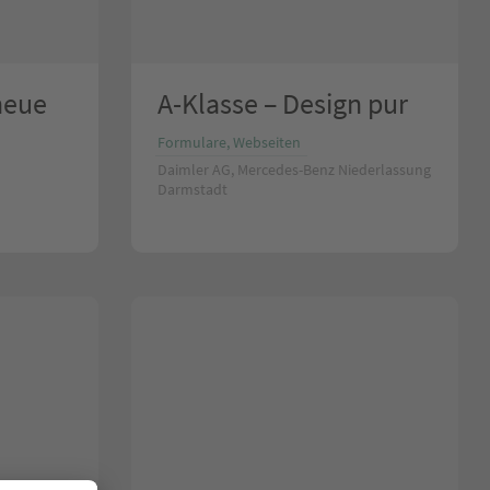
neue
A-Klasse – Design pur
Formulare, Webseiten
Daimler AG, Mercedes-Benz Niederlassung
Darmstadt