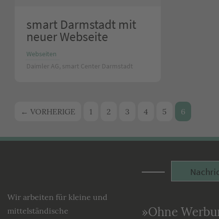
smart Darmstadt mit
neuer Webseite
Webseiten
Daimler AG, smart Center Darmstadt
Beitrags-
← VORHERIGE
1
2
3
4
5
6
Navigation
Nachri
Lecking
Werbeagentur
Wir arbeiten für kleine und
»Ohne Werbun
mittelständische