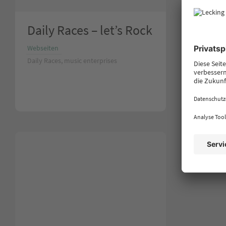
Daily Races – let’s Rock
Fuso 
Daiml
Webseiten
Köln 
Daily Races, music enterprises
Webseiten
Daimler AG
Niederlass