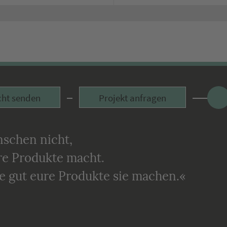
Face
cht senden
Projekt anfragen
schen nicht,
ure Produkte macht.
ie gut eure Produkte sie machen.«