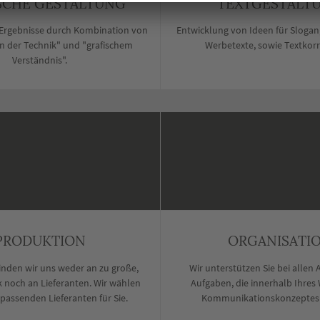
SCHE GESTALTUNG
TEXTGESTALT
Ergebnisse durch Kombination von
Entwicklung von Ideen für Sloga
n der Technik" und "grafischem
Werbetexte, sowie Textkor
Verständnis".
PRODUKTION
ORGANISATI
inden wir uns weder an zu große,
Wir unterstützen Sie bei allen
k noch an Lieferanten. Wir wählen
Aufgaben, die innerhalb Ihres
passenden Lieferanten für Sie.
Kommunikationskonzeptes 