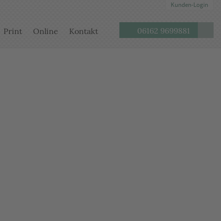
Kunden-Login
Seite
Telefon:
06162 9699881
Print
Online
Kontakt
durch