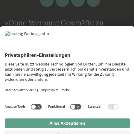
Plus
»Ohne Werbung Geschäfte zu
machen ist,
als stehe man im Dunklen
und winke einem hübschen Mädchen
zu.
Man selbst weiß zwar, was man will,
aber niemand sonst.«
Stewart H. Britt
Impressum
Datenschutz