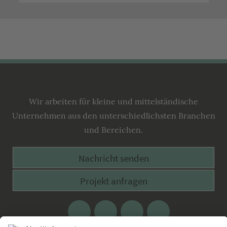
Lecking
Werbeagentur
Wir arbeiten für kleine und mittelständische
Unternehmen aus den unterschiedlichsten Branchen
und Bereichen.
Nachricht senden
Projekt anfragen
Facebook
Google
Twitter
Xing
Plus