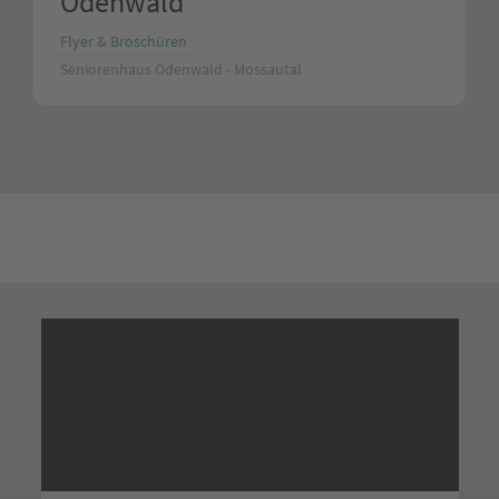
Odenwald
Flyer & Broschüren
Seniorenhaus Odenwald - Mossautal