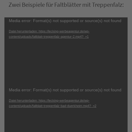
Zwei Beispiele für Faltblätter mit Treppenfalz:
Video-
Media error: Format(s) not supported or source(s) not found
Player
Datei herunterladen: https://lecking-werbeagentur.de/wp-
content/uploads/faltblatt-treppenfalz-agentur-2.mp4?_=1
Video-
Media error: Format(s) not supported or source(s) not found
Player
Datei herunterladen: https://lecking-werbeagentur.de/wp-
content/uploads/faltblatt-treppenfalz-bad-duerkheim.mp4?_=2