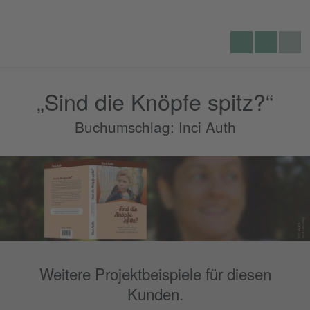
Lecking
Seite
Telefon:
Werbeagentur
durchs
„Sind die Knöpfe spitz?“
Buchumschlag: Inci Auth
Weitere Projektbeispiele für diesen
Kunden.