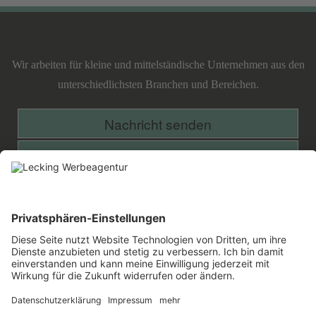
Lecking
Werbeagentur
Wir arbeiten für kleine und mittelständische Unternehmen aus den
unterschiedlichsten Branchen und Bereichen.
Nachricht senden
Projekt anfragen
Facebook
Google
Twitter
Xing
Plus
»Enten legen ihre Eier in aller Stille.
Hühner gackern dabei wie verrückt.
Was ist die Folge? Alle Welt isst