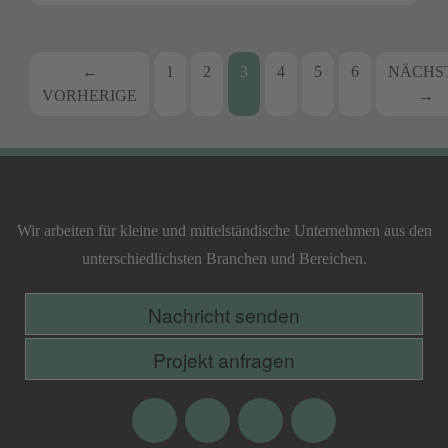
Beitrags-
←
1
2
3
4
5
6
NÄCHS
VORHERIGE
→
Navigation
Lecking
Werbeagentur
Wir arbeiten für kleine und mittelständische Unternehmen aus den
unterschiedlichsten Branchen und Bereichen.
Nachricht senden
Projekt anfragen
Facebook
Google
Twitter
Xing
Plus