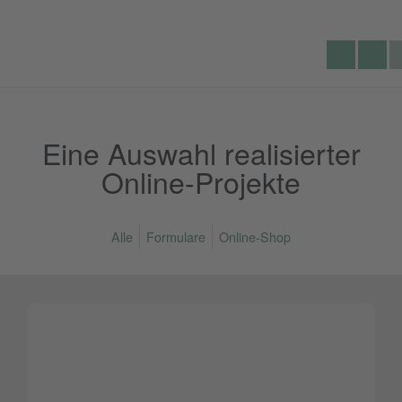
Lecking
Se
Telef
Werbeagentur
du
Eine Auswahl realisierter
Online-Projekte
Alle
Formulare
Online-Shop