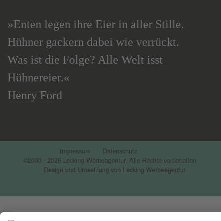
»Enten legen ihre Eier in aller Stille.
Hühner gackern dabei wie verrückt.
Was ist die Folge? Alle Welt isst
Hühnereier.«
Henry Ford
Impressum
Datenschutz
©2000 - 2026 Lecking Werbeagentur. Alle Rechte vorbehalten.
Design und Umsetzung von Lecking Werbeagentur