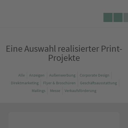
Se
Lecking
Tele
d
Werbeagentur
Eine Auswahl realisierter Print-
Projekte
Alle
Anzeigen
Außenwerbung
Corporate Design
Direktmarketing
Flyer & Broschüren
Geschäftsausstattung
Mailings
Messe
Verkaufsförderung