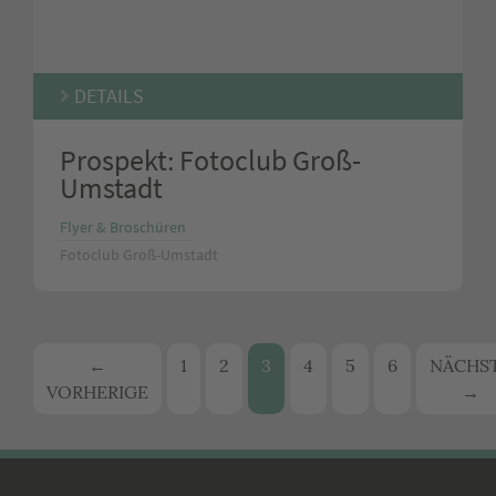
DETAILS
Prospekt: Fotoclub Groß-
Umstadt
Flyer & Broschüren
Fotoclub Groß-Umstadt
Beitrags-
←
1
2
3
4
5
6
NÄCHS
VORHERIGE
→
Navigation