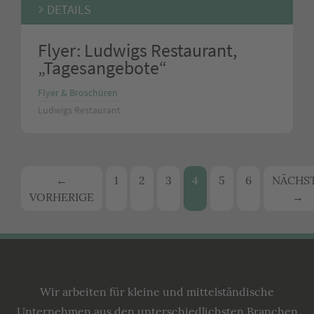
DETAILS
Flyer: Ludwigs Restaurant,
„Tagesangebote“
Flyer & Broschüren
Ludwigs Restaurant
Beitrags-
←
1
2
3
4
5
6
NÄCHS
VORHERIGE
→
Navigation
Lecking
Werbeagentur
Wir arbeiten für kleine und mittelständische
Unternehmen aus den unterschiedlichsten Branchen