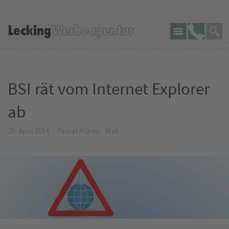
Seite
Lecking
Telefon:
durch
Werbeagentur
BSI rät vom Internet Explorer
ab
29. April 2014
Pascal Kläres
Web