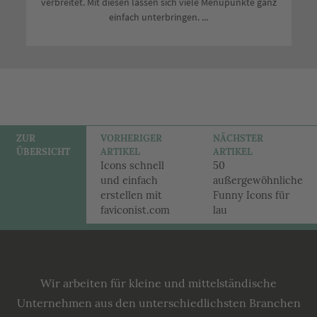
verbreitet. Mit diesen lassen sich viele Menüpunkte ganz
einfach unterbringen. ...
Artikel
ZUR
VORHERIGER
NÄCHSTER
ÜBERSICHT
ARTIKEL
ARTIKEL
Navigation
Icons schnell
50
und einfach
außergewöhnliche
erstellen mit
Funny Icons für
faviconist.com
lau
Lecking
Werbeagentur
Wir arbeiten für kleine und mittelständische
Unternehmen aus den unterschiedlichsten Branchen