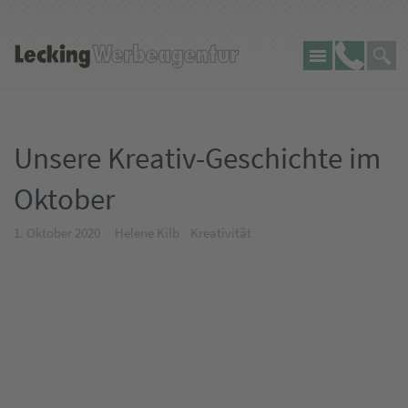
Seite
Lecking
Telefon:
durch
Werbeagentur
Unsere Kreativ-Geschichte im
Oktober
1. Oktober 2020
Helene Kilb
Kreativität