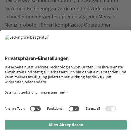
beispielsweise Industrieroboter, die Aufgaben unter
extremen Bedingungen verrichten und zudem noch
schneller und effizienter arbeiten als jeder Mensch.
Medizinroboter führen komplizierte Operationen
durch. Sogenannte Serviceroboter nehmen uns
unliebsame Aufgaben wie das Fensterputzen,
Rasenmähen oder Staubsaugen ab. Um diese Arten
von Robotern zu bauen und zu programmieren, ist vor
allem Wissen aus den Bereichen der Mechanik, der
Elektrotechnik und der Informatik vonnöten.
Je nachdem, über welche Funktionen der Roboter
noch verfügen soll, benötigt der Entwickler Fachwissen
in deutlich mehr Disziplinen. Und eine Menge Fantasie,
um das Wissen auch anzuwenden – insbesondere,
wenn der Roboter menschliche Züge aufweisen soll.