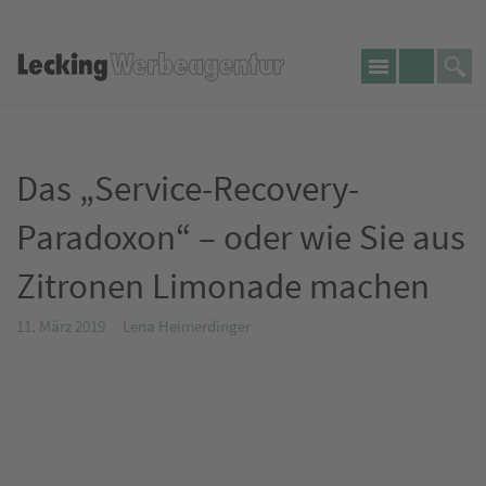
Seite
Lecking
Telefon:
durch
Werbeagentur
Das „Service-Recovery-
Paradoxon“ – oder wie Sie aus
Zitronen Limonade machen
11. März 2019
Lena Heimerdinger